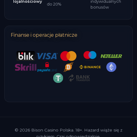
lojalnościowy
indywidualnych
do 20%
bonusów
Finanse i operacje płatnicze
© 2026 Bison Casino Polska. 18+. Hazard wiąże się z
ryzykiem. Graj odpowiedzialnie.