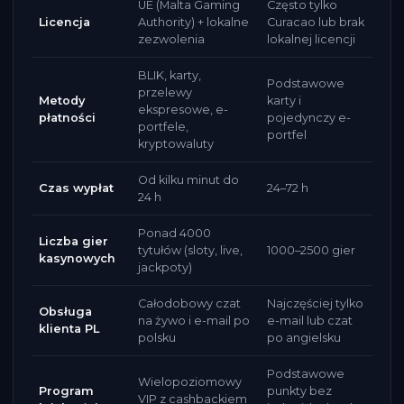
UE (Malta Gaming
Często tylko
Licencja
Authority) + lokalne
Curacao lub brak
zezwolenia
lokalnej licencji
BLIK, karty,
Podstawowe
przelewy
Metody
karty i
ekspresowe, e-
płatności
pojedynczy e-
portfele,
portfel
kryptowaluty
Od kilku minut do
Czas wypłat
24–72 h
24 h
Ponad 4000
Liczba gier
tytułów (sloty, live,
1000–2500 gier
kasynowych
jackpoty)
Całodobowy czat
Najczęściej tylko
Obsługa
na żywo i e-mail po
e-mail lub czat
klienta PL
polsku
po angielsku
Podstawowe
Wielopoziomowy
Program
punkty bez
VIP z cashbackiem