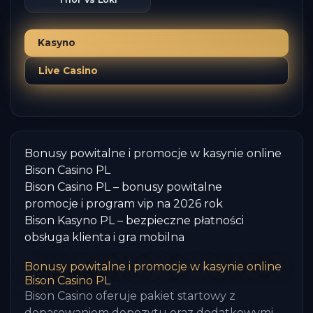
Kasyno
Live Casino
Bonusy powitalne i promocje w kasynie online
Bison Casino PL
Bison Casino PL – bonusy powitalne
promocje i program vip na 2026 rok
Bison Kasyno PL – bezpieczne płatności
obsługa klienta i gra mobilna
Bonusy powitalne i promocje w kasynie online
Bison Casino PL
Bison Casino oferuje pakiet startowy z
dopasowaniem depozytu oraz dodatkowymi