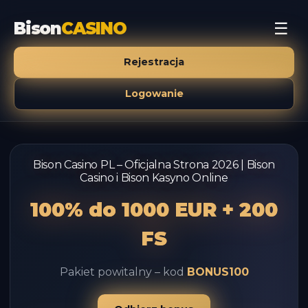
Bison
CASINO
☰
Rejestracja
Logowanie
Bison Casino PL – Oficjalna Strona 2026 | Bison
Casino i Bison Kasyno Online
100% do 1000 EUR + 200
FS
Pakiet powitalny – kod
BONUS100