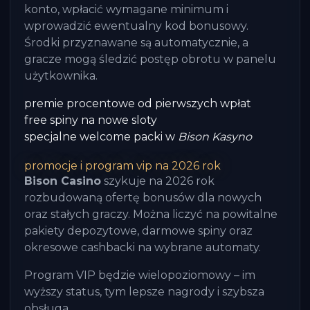
konto, wpłacić wymagane minimum i
wprowadzić ewentualny kod bonusowy.
Środki przyznawane są automatycznie, a
gracze mogą śledzić postęp obrotu w panelu
użytkownika.
premie procentowe od pierwszych wpłat
free spiny na nowe sloty
specjalne welcome packi w
Bison Kasyno
promocje i program vip na 2026 rok
Bison Casino
szykuje na 2026 rok
rozbudowaną ofertę bonusów dla nowych
oraz stałych graczy. Można liczyć na powitalne
pakiety depozytowe, darmowe spiny oraz
okresowe cashbacki na wybrane automaty.
Program VIP będzie wielopoziomowy – im
wyższy status, tym lepsze nagrody i szybsza
obsługa.