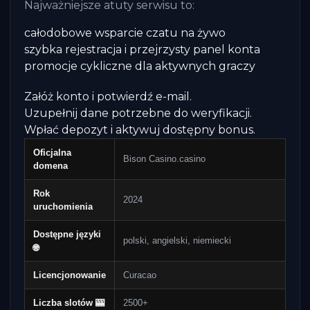
Najważniejsze atuty serwisu to:
całodobowe wsparcie czatu na żywo
szybka rejestracja i przejrzysty panel konta
promocje cykliczne dla aktywnych graczy
Załóż konto i potwierdź e-mail.
Uzupełnij dane potrzebne do weryfikacji.
Wpłać depozyt i aktywuj dostępny bonus.
Oficjalna
Bison Casino.casino
domena
Rok
2024
uruchomienia
Dostępne języki
polski, angielski, niemiecki
🌐
Licencjonowanie
Curacao
Liczba slotów 🎰
2500+