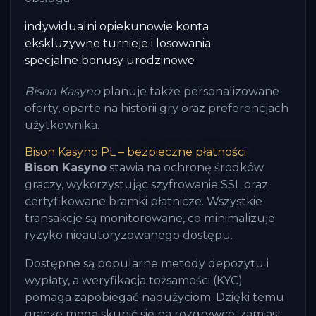
indywidualni opiekunowie konta
ekskluzywne turnieje i losowania
specjalne bonusy urodzinowe
Bison Kasyno
planuje także personalizowane
oferty, oparte na historii gry oraz preferencjach
użytkownika.
Bison Kasyno PL – bezpieczne płatności
Bison Kasyno
stawia na ochronę środków
graczy, wykorzystując szyfrowanie SSL oraz
certyfikowane bramki płatnicze. Wszystkie
transakcje są monitorowane, co minimalizuje
ryzyko nieautoryzowanego dostępu.
Dostępne są popularne metody depozytu i
wypłaty, a weryfikacja tożsamości (KYC)
pomaga zapobiegać nadużyciom. Dzięki temu
gracze mogą skupić się na rozgrywce, zamiast